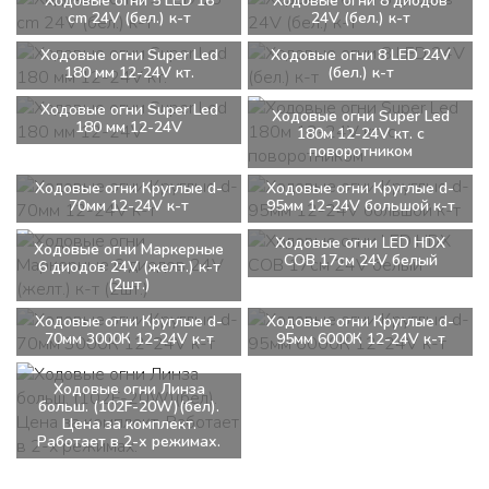
Ходовые огни 5 LED 16
Ходовые огни 8 диодов
cm 24V (бел.) к-т
24V (бел.) к-т
Ходовые огни Super Led
Ходовые огни 8 LED 24V
180 мм 12-24V кт.
(бел.) к-т
Ходовые огни Super Led
Ходовые огни Super Led
180 мм 12-24V
180м 12-24V кт. с
поворотником
Ходовые огни Круглые d-
Ходовые огни Круглые d-
70мм 12-24V к-т
95мм 12-24V большой к-т
Ходовые огни LED HDX
Ходовые огни Маркерные
COB 17см 24V белый
6 диодов 24V (желт.) к-т
(2шт.)
Ходовые огни Круглые d-
Ходовые огни Круглые d-
70мм 3000К 12-24V к-т
95мм 6000К 12-24V к-т
Ходовые огни Линза
больш. (102F-20W)(бел).
Цена за комплект.
Работает в 2-х режимах.