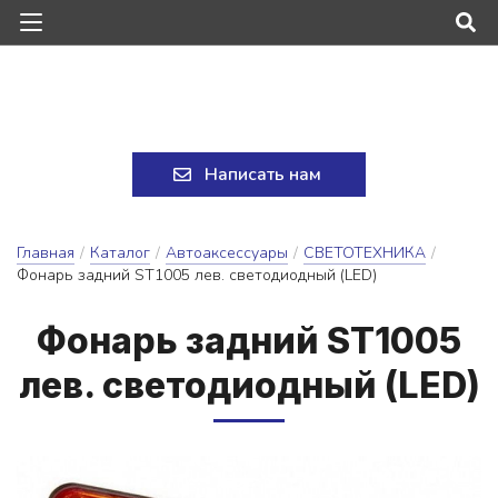
Написать нам
Главная
/
Каталог
/
Автоаксессуары
/
СВЕТОТЕХНИКА
/
Фонарь задний ST1005 лев. светодиодный (LED)
Фо­нарь зад­ний ST1005
лев. све­то­ди­од­ный (LED)