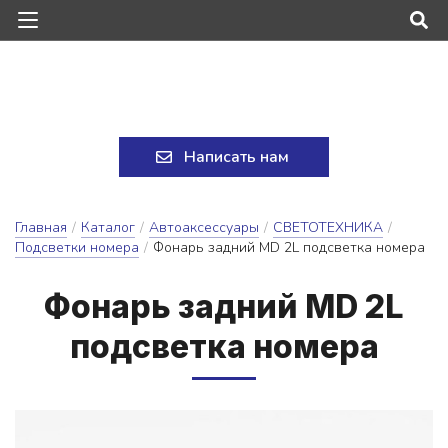
Написать нам
Главная
/
Каталог
/
Автоаксессуары
/
СВЕТОТЕХНИКА
/
Подсветки номера
/
Фонарь задний MD 2L подсветка номера
Фо­нарь зад­ний MD 2L
под­свет­ка но­ме­ра