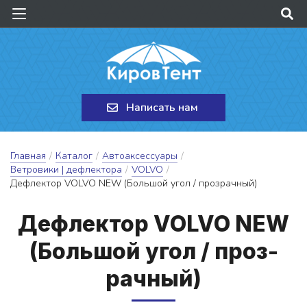
Написать нам
Главная
/
Каталог
/
Автоаксессуары
/
Ветровики | дефлектора
/
VOLVO
/
Дефлектор VOLVO NEW (Большой угол / прозрачный)
Деф­лектор VOLVO NEW
(Боль­шой у­гол / проз­
рачный)