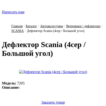
Написать нам
Главная
/
Каталог
/
Автоаксессуары
/
Ветровики | дефлектора
/
SCANIA
/
Дефлектор Scania (4сер / Большой угол)
Деф­лектор Scania (4сер /
Боль­шой у­гол)
Модель:
7205
Описание:
Заказать товар