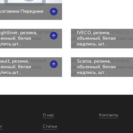
ызговики Передние
ызговик 35*52
Брызговик 35*52
ightliner, резина,
IVECO, резина,
ъемный, белая
объемный, белая
пись,шт ,
надпись, шт ,
ызговик 35*52
Брызговик 35*52
ault, резина,
Scania, резина,
ъемный, белая
объемный, белая
пись,шт ,
надпись, шт ,
О нас
Контакты
ог
Статьи