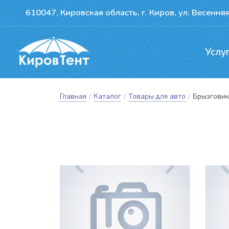
610047, Кировская область, г. Киров, ул. Весенняя
Услу
Производство т
Ремонт сдвижн
Герметизация пожво
Главная
/
Каталог
/
Товары для авто
/
Брызгови