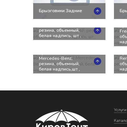
Брызговики Задние
Бр
Брызговик 35*52 DAF,
Бр
резина, объемный,
Fre
белая надпись, шт ,
об
над
Брызговик 35*52
Бр
Mercedes-Benz,
Ren
резина, объемный,
об
белая надпись,шт ,
над
Услуги
Катал