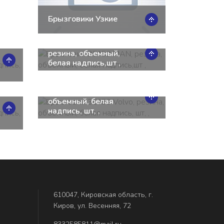
Брызговики Узкие
Брызговик 35*52 MAN,
резина, объемный,
белая надпись,шт ,
Брызговик 35*52
Volvo, резина,
объемный, белая
надпись, шт, ,
610047, Кировская область, г.
Киров, ул. Весенняя, 72