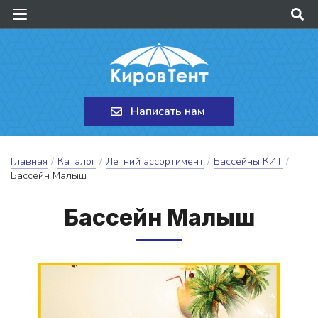
Написать нам
Главная
/
Каталог
/
Летний ассортимент
/
Бассейны КИТ
/
Бассейн Малыш
Бас­сейн Ма­лыш