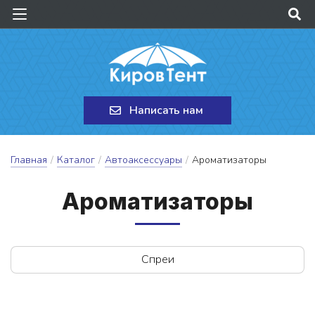
Написать нам
Главная
/
Каталог
/
Автоаксессуары
/
Ароматизаторы
А­ро­ма­ти­за­то­ры
Спреи