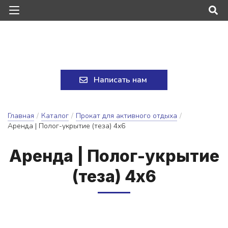
Написать нам
Главная
/
Каталог
/
Прокат для активного отдыха
/
Аренда | Полог-укрытие (теза) 4х6
А­рен­да | По­лог-ук­ры­тие
(те­за) 4х6