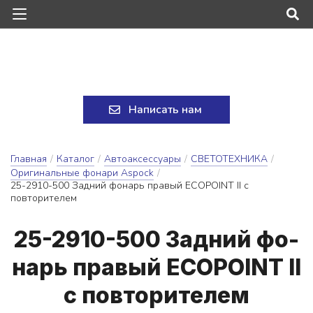
Написать нам
Главная
/
Каталог
/
Автоаксессуары
/
СВЕТОТЕХНИКА
/
Оригинальные фонари Aspock
/
25-2910-500 Задний фонарь правый EСOPOINT II с
повторителем
25-2910-500 Зад­ний фо­
нарь пра­вый EСOPOINT II
с пов­то­ри­те­лем